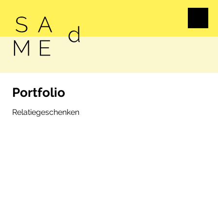
diverse communicatiemiddelen:
interieurprojecten, tentoonstellingen,
industriële producten, bewegwijzering
- huisstijlen, merken, jaarverslagen,
brochures, periodieken - interactieve
ontwerpen, webontwerp, audio-
visuele producties e.a.
Portfolio
Relatiegeschenken