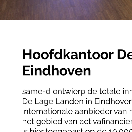
Hoofdkantoor D
Eindhoven
same-d ontwierp de totale inr
De Lage Landen in Eindhoven
internationale aanbieder va
het gebied van activafinanci
is hier toegepast op de 10.00