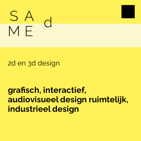
diverse communicatiemiddelen:
interieurprojecten, tentoonstellingen,
industriële producten, bewegwijzering
- huisstijlen, merken, jaarverslagen,
brochures, periodieken - interactieve
ontwerpen, webontwerp, audio-
visuele producties e.a.
2d en 3d design
grafisch, interactief,
audiovisueel design ruimtelijk,
industrieel design